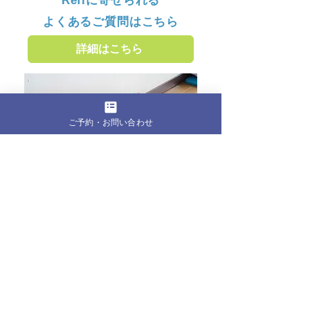
Refiに寄せられる
よくあるご質問はこちら
詳細はこちら
ご予約・お問い合わせ
全ての記事
（382）
382件の記事
お知らせ・ブログ
（179）
179件の記事
お客様の声
（1）
1件の記事
ピラティス
（8）
8件の記事
からだの声
（53）
53件の記事
こころの声
（31）
31件の記事
クラウンピラティスのこと
（99）
99件の記事