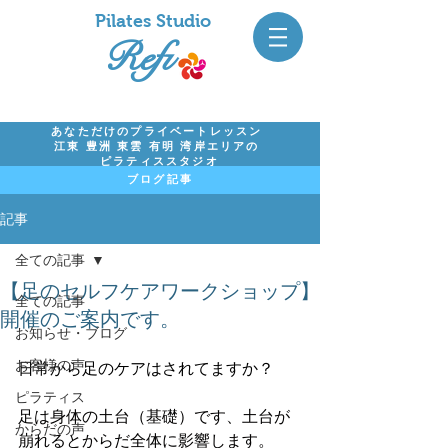
Pil
ates Studio
Refi
あなただけのプライベートレッスン
江東 豊洲 東雲 有明 湾岸エリアの
ピラティススタジオ
ブログ記事
記事
全ての記事
【足のセルフケアワークショップ】
全ての記事
開催のご案内です。
お知らせ・ブログ
お客様の声
日常から足のケアはされてますか？
ピラティス
足は身体の土台（基礎）です、土台が
からだの声
崩れるとからだ全体に影響します。