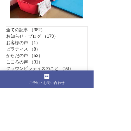
全ての記事
（382）
382件の記事
お知らせ・ブログ
（179）
179件の記事
お客様の声
（1）
1件の記事
ピラティス
（8）
8件の記事
からだの声
（53）
53件の記事
こころの声
（31）
31件の記事
クラウンピラティスのこと
（99）
99件の記事
ご予約・お問い合わせ
Pil
ates Studio
Refi
東京都江東区東雲1丁目6-23 401号室
1Fにホットモットが有るビルの4F