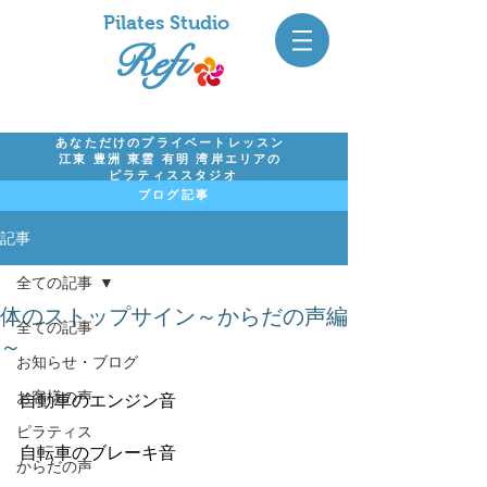
Pil
ates Studio
Refi
あなただけのプライベートレッスン
江東 豊洲 東雲 有明 湾岸エリアの
ピラティススタジオ
ブログ記事
記事
全ての記事
体のストップサイン～からだの声編
全ての記事
～
お知らせ・ブログ
お客様の声
自動車のエンジン音
ピラティス
自転車のブレーキ音
からだの声