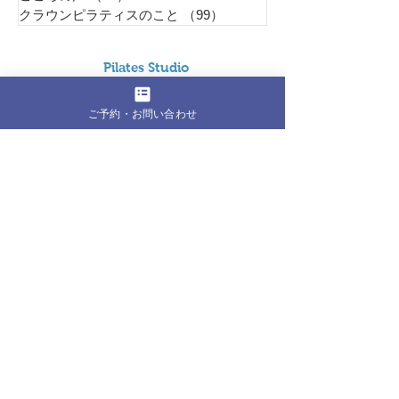
クラウンピラティスのこと
（99）
99件の記事
Pil
ates Studio
Refi
ご予約・お問い合わせ
東京都江東区東雲1丁目6-23 401号室
1Fにホットモットが有るビルの4F
水曜日グループレッスンは近隣会場
【営業時間】
月曜日 9:00～21:00
火曜日 9:00～21:00
水曜日 9:00～21:00
木曜日 9:00～21:00
金曜日 9:00～21:00
土曜日 8:30～19:00
​日曜日 8:30～19:00
（定休日:祝日、年末年始）