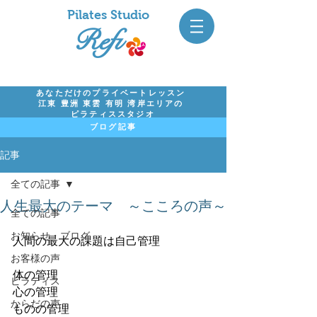
Pil
ates Studio
Refi
あなただけのプライベートレッスン
江東 豊洲 東雲 有明 湾岸エリアの
ピラティススタジオ
ブログ記事
記事
全ての記事
人生最大のテーマ ～こころの声～
全ての記事
お知らせ・ブログ
人間の最大の課題は自己管理
お客様の声
体の管理
ピラティス
心の管理
からだの声
ものの管理