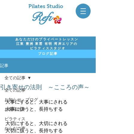
Pil
ates Studio
Refi
あなただけのプライベートレッスン
江東 豊洲 東雲 有明 湾岸エリアの
ピラティススタジオ
ブログ記事
記事
全ての記事
引き寄せの法則 ～こころの声～
全ての記事
お知らせ・ブログ
大事にすると、大事にされる
大事に扱うと、長持ちする
お客様の声
ピラティス
大切にすると、大切にされる
からだの声
大切に扱うと、長持ちする