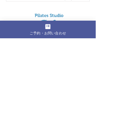
Pil
ates Studio
Refi
ご予約・お問い合わせ
東京都江東区東雲1丁目6-23 401号室
1Fにホットモットが有るビルの4F
水曜日グループレッスンは近隣会場
【営業時間】
月曜日 9:00～21:00
火曜日 9:00～21:00
水曜日 9:00～21:00
木曜日 9:00～21:00
金曜日 9:00～21:00
土曜日 8:30～19:00
​日曜日 8:30～19:00
（定休日:祝日、年末年始）
Tel:
050-3555-4658