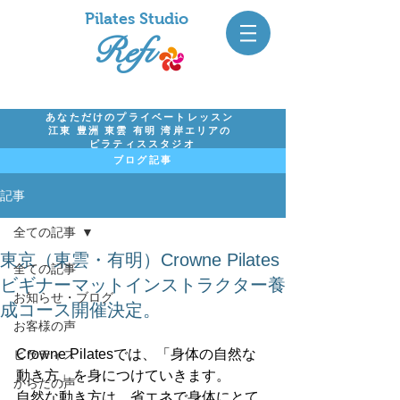
Pil
ates Studio
Refi
あなただけのプライベートレッスン
江東 豊洲 東雲 有明 湾岸エリアの
ピラティススタジオ
ブログ記事
記事
全ての記事
東京（東雲・有明）Crowne Pilates
全ての記事
ビギナーマットインストラクター養
お知らせ・ブログ
成コース開催決定。
お客様の声
Crowne Pilatesでは、「身体の自然な
ピラティス
動き方」を身につけていきます。
からだの声
自然な動き方は、省エネで身体にとて