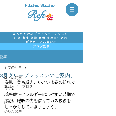
Pil
ates Studio
Refi
あなただけのプライベートレッスン
江東 豊洲 東雲 有明 湾岸エリアの
ピラティススタジオ
ブログ記事
記事
全ての記事
3月グループレッスンのご案内。
全ての記事
春風一番も迎え、いよいよ春の訪れで
お知らせ・ブログ
すね。
花粉症・アレルギーの出やすい時期で
お客様の声
すが、呼吸の力を借りてガス抜きを
ピラティス
しっかりしていきましょう。
からだの声