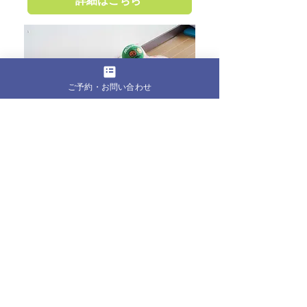
詳細はこちら
ご予約・お問い合わせ
全ての記事
（382）
382件の記事
お知らせ・ブログ
（179）
179件の記事
お客様の声
（1）
1件の記事
ピラティス
（8）
8件の記事
からだの声
（53）
53件の記事
こころの声
（31）
31件の記事
クラウンピラティスのこと
（99）
99件の記事
Pil
ates Studio