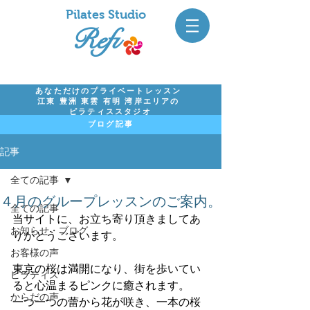
Pil
ates Studio
Refi
あなただけのプライベートレッスン
江東 豊洲 東雲 有明 湾岸エリアの
ピラティススタジオ
ブログ記事
記事
全ての記事
４月のグループレッスンのご案内。
全ての記事
当サイトに、お立ち寄り頂きましてあ
お知らせ・ブログ
りがとうございます。
お客様の声
東京の桜は満開になり、街を歩いてい
ピラティス
ると心温まるピンクに癒されます。
からだの声
一つ一つの蕾から花が咲き、一本の桜