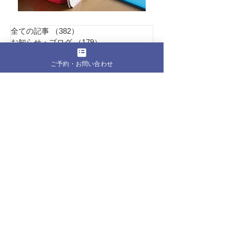
全ての記事
（382）
382件の記事
お知らせ・ブログ
（179）
179件の記事
お客様の声
（1）
1件の記事
ご予約・お問い合わせ
ピラティス
（8）
8件の記事
からだの声
（53）
53件の記事
こころの声
（31）
31件の記事
クラウンピラティスのこと
（99）
99件の記事
Pil
ates Studio
Refi
東京都江東区東雲1丁目6-23 401号室
1Fにホットモットが有るビルの4F
水曜日グループレッスンは近隣会場
【営業時間】