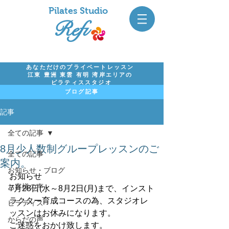
Pil
ates Studio
Refi
あなただけのプライベートレッスン
江東 豊洲 東雲 有明 湾岸エリアの
ピラティススタジオ
ブログ記事
記事
全ての記事
8月少人数制グループレッスンのご
全ての記事
案内。
お知らせ・ブログ
お知らせ
お客様の声
7月28日(水～8月2日(月)まで、インスト
ラクター育成コースの為、スタジオレ
ピラティス
ッスンはお休みになります。
からだの声
ご迷惑をおかけ致します。