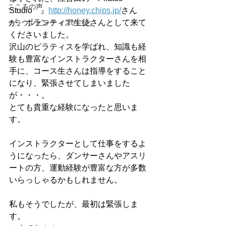
こころの声
Studio　』
http://honey.chips.jp/
さん
が、ボランティア生徒さんとして来て
クラウンピラティスのこと
くださいました。
沢山のピラティスを学ばれ、知識も経
験も豊富なインストラクターさんを相
手に、コース生さんは指導をすること
になり、緊張させてしまいました
が・・・。
とても貴重な経験になったと思いま
す。
インストラクターとして仕事をするよ
うになったら、ダンサーさんやアスリ
ートの方、運動経験が豊富な方が多数
いらっしゃるかもしれません。
私もそうでしたが、最初は緊張しま
す。