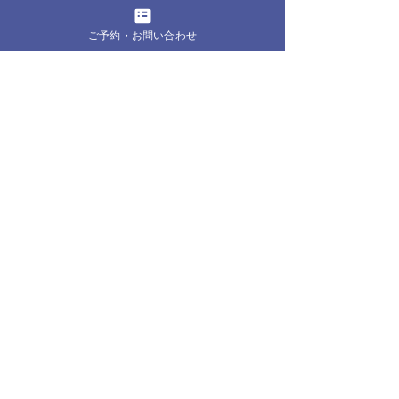
よくあるご質問はこちら
ご予約・お問い合わせ
詳細はこちら
全ての記事
（382）
382件の記事
お知らせ・ブログ
（179）
179件の記事
お客様の声
（1）
1件の記事
ピラティス
（8）
8件の記事
からだの声
（53）
53件の記事
こころの声
（31）
31件の記事
クラウンピラティスのこと
（99）
99件の記事