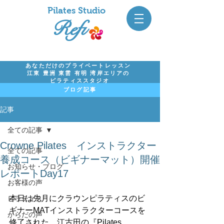
Pil
ates Studio
Refi
あなただけのプライベートレッスン
江東 豊洲 東雲 有明 湾岸エリアの
ピラティススタジオ
ブログ記事
記事
全ての記事
Crowne Pilates インストラクター
全ての記事
養成コース（ビギナーマット）開催
お知らせ・ブログ
レポートDay17
お客様の声
本日は先月にクラウンピラティスのビ
ピラティス
ギナーMATインストラクターコースを
からだの声
修了された、江古田の『Pilates　