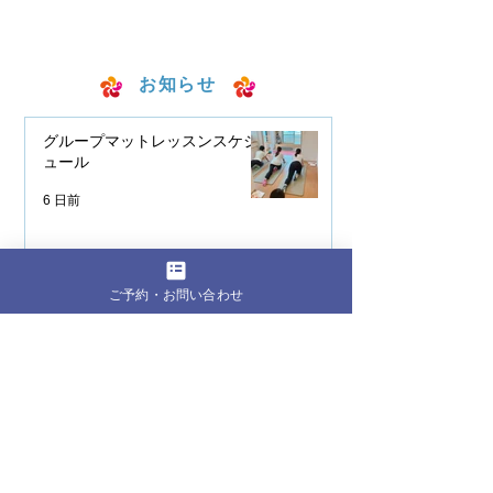
お知らせ
グループマットレッスンスケジ
ュール
6 日前
マットグループレッスンのスケ
ご予約・お問い合わせ
ジュールのお知らせ
5月21日
Crowne Pilates® 「ビギナーマ
ットピラティス短期集中ワーク
ショップ」開催のご案内。