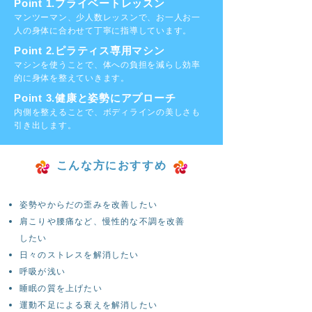
Point 1.プライベートレッスン
マンツーマン、少人数レッスンで、お一人お一
人の身体に合わせて丁寧に指導しています。
Point 2.ピラティス専用マシン
マシンを使うことで、体への負担を減らし効率
的に身体を整えていきます。
Point 3.健康と姿勢にアプローチ
内側を整えることで、ボディラインの美しさも
引き出します。
こんな方におすすめ
姿勢やからだの歪みを改善したい
肩こりや腰痛など、慢性的な不調を改善
したい
日々のストレスを解消したい
呼吸が浅い
睡眠の質を上げたい
運動不足による衰えを解消したい