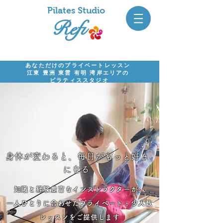
Pil
ates Studio
Refi
あなただけのプライベートレッスン
江東 豊洲 東雲 有明 湾岸エリアの
ピラティススタジオ
身体が変わると、毎日がもっと好き
になる
知識と経験豊富なインストラクターが、
​一人ひとりに合わせたプライベート・少人数
レッスンをご提供
します