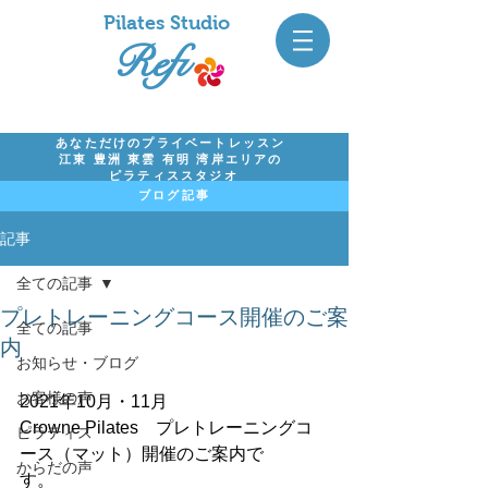
Pil
ates Studio
Refi
あなただけのプライベートレッスン
江東 豊洲 東雲 有明 湾岸エリアの
ピラティススタジオ
ブログ記事
記事
全ての記事
プレトレーニングコース開催のご案
全ての記事
内
お知らせ・ブログ
お客様の声
2021年10月・11月
Crowne Pilates　プレトレーニングコ
ピラティス
ース（マット）開催のご案内で
からだの声
す。　