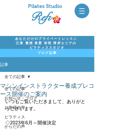
Pil
ates Studio
Refi
あなただけのプライベートレッスン
江東 豊洲 東雲 有明 湾岸エリアの
ピラティススタジオ
ブログ記事
記事
全ての記事
マシンインストラクター養成プレコ
全ての記事
ース開催のご案内
お知らせ・ブログ
いつもご覧いただきまして、ありがと
お客様の声
うございます。
ピラティス
◇2023年6月～開催決定
からだの声