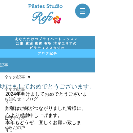
Pil
ates Studio
Refi
あなただけのプライベートレッスン
江東 豊洲 東雲 有明 湾岸エリアの
ピラティススタジオ
ブログ記事
記事
全ての記事
明けましておめでとうございます。
全ての記事
2024年明けましておめでとうございま
お知らせ・ブログ
す。
昨年はご縁がつながりました皆様に、
お客様の声
心より感謝申し上げます。
ピラティス
本年もどうぞ、宜しくお願い致しま
からだの声
す。