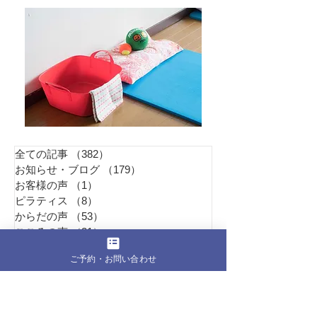
全ての記事
（382）
382件の記事
お知らせ・ブログ
（179）
179件の記事
お客様の声
（1）
1件の記事
ピラティス
（8）
8件の記事
からだの声
（53）
53件の記事
こころの声
（31）
31件の記事
クラウンピラティスのこと
（99）
99件の記事
ご予約・お問い合わせ
Pil
ates Studio
Refi