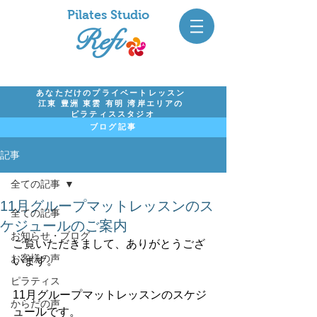
Pil
ates Studio
Refi
あなただけのプライベートレッスン
江東 豊洲 東雲 有明 湾岸エリアの
ピラティススタジオ
ブログ記事
記事
全ての記事
11月グループマットレッスンのス
全ての記事
ケジュールのご案内
お知らせ・ブログ
ご覧いただきまして、ありがとうござ
お客様の声
います。
ピラティス
11月グループマットレッスンのスケジ
からだの声
ュールです。