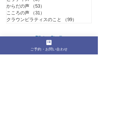
からだの声
（53）
53件の記事
こころの声
（31）
31件の記事
クラウンピラティスのこと
（99）
99件の記事
Pil
ates Studio
Refi
ご予約・お問い合わせ
東京都江東区東雲1丁目6-23 401号室
1Fにホットモットが有るビルの4F
水曜日グループレッスンは近隣会場
【営業時間】
月曜日 9:00～21:00
火曜日 9:00～21:00
水曜日 9:00～21:00
木曜日 9:00～21:00
金曜日 9:00～21:00
土曜日 8:30～19:00