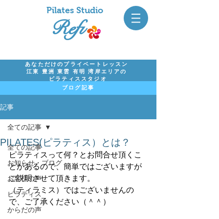
Pil
ates Studio
Refi
あなただけのプライベートレッスン
江東 豊洲 東雲 有明 湾岸エリアの
ピラティススタジオ
ブログ記事
記事
全ての記事
PILATES(ピラティス）とは？
全ての記事
ピラティスって何？とお問合せ頂くこ
お知らせ・ブログ
とがあるので、簡単ではございますが
ご説明させて頂きます。
お客様の声
（ティラミス）ではございませんの
ピラティス
で、ご了承ください（＾＾）
からだの声