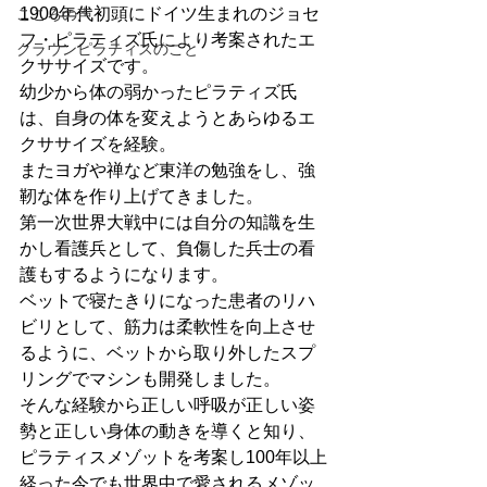
1900年代初頭にドイツ生まれのジョセ
こころの声
フ・ピラティズ氏により考案されたエ
クラウンピラティスのこと
クササイズです。
幼少から体の弱かったピラティズ氏
は、自身の体を変えようとあらゆるエ
クササイズを経験。
またヨガや禅など東洋の勉強をし、強
靭な体を作り上げてきました。
第一次世界大戦中には自分の知識を生
かし看護兵として、負傷した兵士の看
護もするようになります。
ベットで寝たきりになった患者のリハ
ビリとして、筋力は柔軟性を向上させ
るように、ベットから取り外したスプ
リングでマシンも開発しました。
そんな経験から正しい呼吸が正しい姿
勢と正しい身体の動きを導くと知り、
ピラティスメゾットを考案し100年以上
経った今でも世界中で愛されるメゾッ