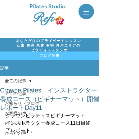
Pil
ates Studio
Refi
あなただけのプライベートレッスン
江東 豊洲 東雲 有明 湾岸エリアの
ピラティススタジオ
ブログ記事
記事
全ての記事
Crowne Pilates インストラクター
全ての記事
養成コース（ビギナーマット）開催
お知らせ・ブログ
レポートDay11
お客様の声
クラウンピラティスビギナーマット　
インストラクター養成コース11日目終
ピラティス
了レポート。
からだの声