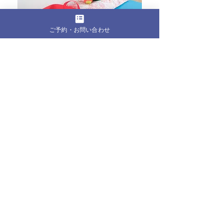
ご予約・お問い合わせ
全ての記事
（382）
382件の記事
お知らせ・ブログ
（179）
179件の記事
お客様の声
（1）
1件の記事
ピラティス
（8）
8件の記事
からだの声
（53）
53件の記事
こころの声
（31）
31件の記事
クラウンピラティスのこと
（99）
99件の記事
Pil
ates Studio
Refi