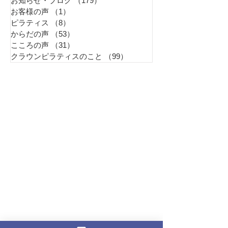
お知らせ・ブログ
（179）
179件の記事
お客様の声
（1）
1件の記事
ピラティス
（8）
8件の記事
からだの声
（53）
53件の記事
こころの声
（31）
31件の記事
クラウンピラティスのこと
（99）
99件の記事