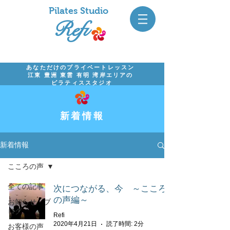
Pil
ates Studio
Refi
あなただけのプライベートレッスン
江東 豊洲 東雲 有明 湾岸エリアの
ピラティススタジオ
​新着情報​
新着情報
こころの声
全ての記事
次につながる、今 ～こころ
の声編～
お知らせ・ブ
ログ
Refi
2020年4月21日
読了時間: 2分
お客様の声