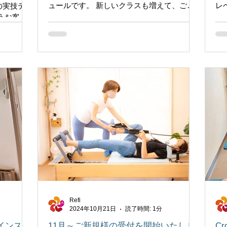
ュールです。 新しいクラスも増えて、ご予
レ
の実技テ
約いただきやすくなっております。 月曜日
い
うお客様
13:00 ・18日 満員 ・25日 募集中 火曜日
呼
願いしま
15:00 ・前日 満員 水曜日19:15...
さい
トを行い
...
Refi
2024年10月21日
読了時間: 1分
レルインスト
11月～ご新規様の受付を開始いたしま
C