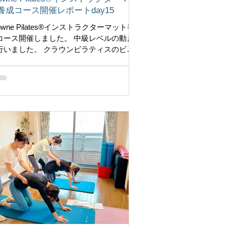
養成コース開催レポートday15
owne Pilates®インストラクターマット養
コース開催しました。 中級レベルの動き
行いました。 クラウンピラティスのビギ
ーマットは、ピラティスの準備として、
盤のニュートラルとは？ ロールアップ・
ウンするために、背骨の可動性と柔軟性
ど、どうしたらできるよ...