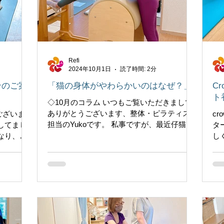
Refi
2024年10月1日
読了時間: 2分
ンのご案
「猫の身体がやわらかいのはなぜ？」
C
ト
◇10月のコラム いつもご覧いただきまして
ありがとうございます、整体・ピラティス
ございま
cr
担当のYukoです。 私事ですが、最近仔猫を
してまし
タ
家族に迎えました。 猫の動きを見ていると
なり、運
し
液体かと思うほどしなやかでなめらかで
た。 １
の
す。 丸くなったり、反ったり、高いところ
スケジュ
の
への昇り降りも自由自在で、...
はピラテ
な
ない...
が