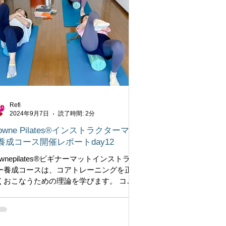
Refi
2024年9月7日
読了時間: 2分
rowne Pilates®インストラクターマッ
養成コース開催レポートday12
ownepilates®︎ビギナーマットインストラク
ー養成コースは、コアトレーニングを正
くおこなうための理論を学びます。 コー
は初級レベルと中級レベルがあります。
級では骨盤の安定とは？肩の安定と
？・・・、とシンプルなエクササイズで
体の使い方を身につけるテク...