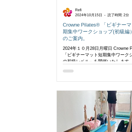
Refi
2024年10月15日
読了時間: 2分
Crowne Pilates® 「ビギナ
期集中ワークショップ(初級編
のご案内。
2024年１０月28日月曜日 Crowne Pil
「ビギナーマット短期集中ワーク
の初級レベル」を開催いたします。 C
Pilates®（クラウンピラティス）
ラティス指導歴33年以上の経験を
ドリュー・クラウン氏により、日本人