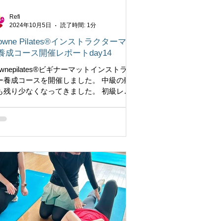
Refi
2024年10月5日
読了時間: 1分
rowne Pilates®インストラクターマッ
養成コース開催レポートday14
ownepilates®︎ビギナーマットインストラク
ー養成コースを開催しました。 中級の動
も残り少なくなってきました。 初級レベ
のことも忘れないようにキューイング指
やハンズオンの復習しながら、新たな動
を頭に入れていきます。...