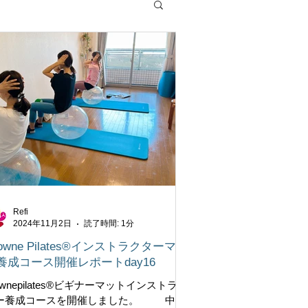
Refi
2024年11月2日
読了時間: 1分
rowne Pilates®インストラクターマッ
養成コース開催レポートday16
ownepilates®︎ビギナーマットインストラク
ー養成コースを開催しました。 中級