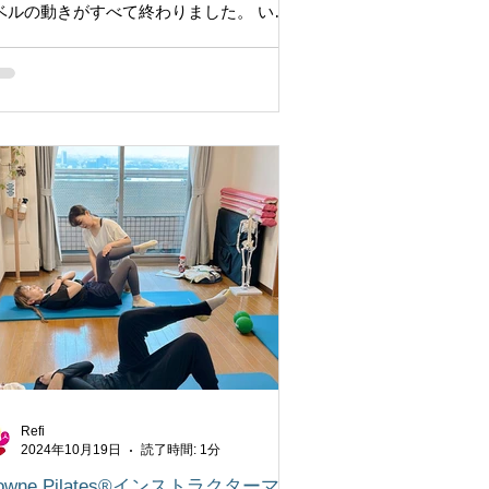
ベルの動きがすべて終わりました。 いよ
よ、次回はモニター生徒さん役の方をお
びして実践テストです。 がんばってくだ
^ ^
Refi
2024年10月19日
読了時間: 1分
rowne Pilates®インストラクターマッ