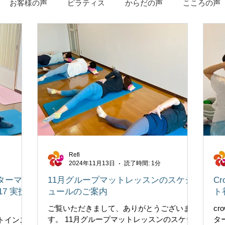
お客様の声
ピラティス
からだの声
こころの声
Refi
2024年11月13日
読了時間: 1分
ラクターマッ
11月グループマットレッスンのスケジ
C
7 実技
ュールのご案内
ト
ご覧いただきまして、ありがとうございま
cr
す。 11月グループマットレッスンのスケジ
タ
トインス