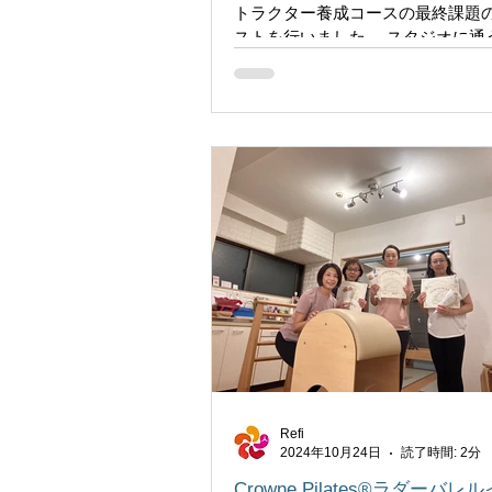
トラクター養成コースの最終課題
ストを行いました。 スタジオに通
に、ボランティア生徒さん役をお
して、コース生さん達の実技テス
ました。 とても緊張したと思います。
Refi
2024年10月24日
読了時間: 2分
Crowne Pilates®︎ラダーバ