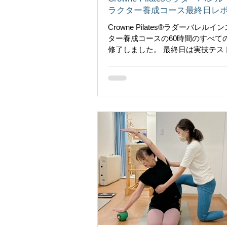
ラクター養成コース最終日レ
Crowne Pilates®︎ラダーバレル
ター養成コースの60時間のすべて
修了しました。 最終日は実技テス
テストを行いました。 実技テスト
ササイズの目的、目標、よくある
危険などを、理解しながら指導で
かをみていきます。...