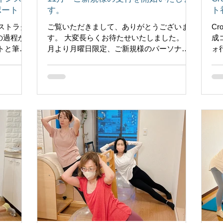
ポート
す。
ト
インストラク
ご覧いただきまして、ありがとうございま
Cr
の過程が
す。 大変長らくお待たせいたしました。 11
成
トと筆記
月より月曜日限定、ご新規様のパーソナル
ォ
は１エク
レッスンの受付を開始いたします。 10時～
ナ
間違えや
19時（最終レッスン18:00）担当：トレーナ
骨
きている
ーYuko ※スケジュールはトップページのカ
ダ
レンダーをご参照くださ...
な