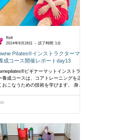
Refi
2024年9月28日
読了時間: 1分
rowne Pilates®インストラクターマッ
養成コース開催レポートday13
ownepilates®︎ビギナーマットインストラク
ー養成コースは、コアトレーニングを正
くおこなうための技術を学びます。 身体
基礎の足、身体の中心である骨盤、背骨
柔軟性、目線と頭との関係性・・・など
ど 解剖学は難しそう！！と思われます
、クラウンピラティスのビ...