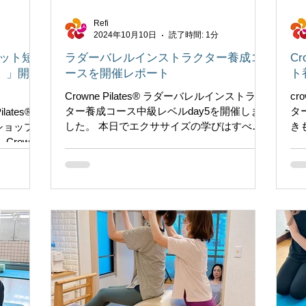
Refi
2024年10月10日
読了時間: 1分
ーマット短
ラダーバレルインストラクター養成コ
C
）」開催
ースを開催レポート
ト
Crowne Pilates®︎ ラダーバレルインストラク
cr
ター養成コース中級レベルday5を開催しま
タ
ates®
した。 本日でエクササイズの学びはすべて
き
ショップ
終了いたしました。 初級・中級と腰や首が
ル
rowne
痛くならないための、正しい腹筋トレーニ
導
とは？ ピ
ングの準備をしてきました。...
き
もつアン
の骨...