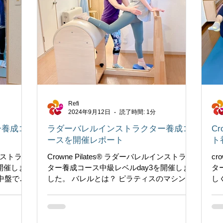
Refi
2024年9月12日
読了時間: 1分
ー養成コ
ラダーバレルインストラクター養成コ
C
ースを開催レポート
ト
インストラク
Crowne Pilates®︎ ラダーバレルインストラク
cr
開催しま
ター養成コース中級レベルday3を開催しま
タ
中盤で
した。 バレルとは？ ピラティスのマシンの
し
うため
一つで、カタツムリみたいなユニークな形
ス
関係を学
のマシンです。 身体の柔軟性を引き出した
初
...
ら、腹筋や背筋の自重トレーニングとして
は
大活躍です。...
身