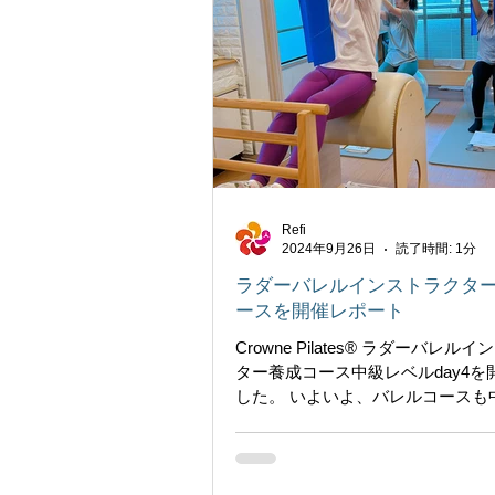
Refi
2024年9月26日
読了時間: 1分
ラダーバレルインストラクタ
ースを開催レポート
Crowne Pilates®︎ ラダーバレル
ター養成コース中級レベルday4を
した。 いよいよ、バレルコースも
す！ 正しいコアトレーニングを行
の、腹筋の使い方、肩と腹筋との
びました。 腹筋には4種類あります。